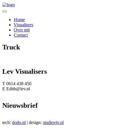
Home
Visualisers
Over mij
Contact
Truck
Lev Visualisers
T 0614 438 450
E Edith@lev.nl
Nieuwsbrief
tech:
dodo.nl
|
design:
studioviv.nl